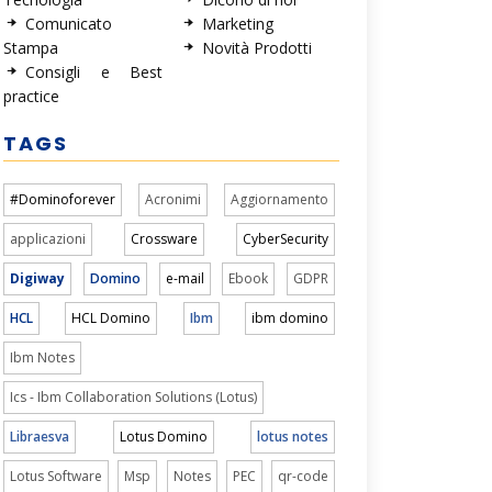
Comunicato
Marketing
Stampa
Novità Prodotti
Consigli e Best
practice
TAGS
#Dominoforever
Acronimi
Aggiornamento
applicazioni
Crossware
CyberSecurity
Digiway
Domino
e-mail
Ebook
GDPR
HCL
HCL Domino
Ibm
ibm domino
Ibm Notes
Ics - Ibm Collaboration Solutions (Lotus)
Libraesva
Lotus Domino
lotus notes
Lotus Software
Msp
Notes
PEC
qr-code