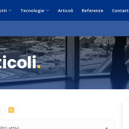
otti
Tecnologie
Articoli
Referenze
Contatt
icoli
.
ri attivi.