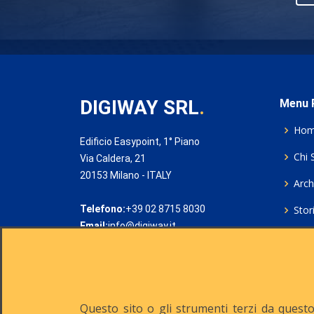
DIGIWAY SRL
.
Menu P
Ho
Edificio Easypoint, 1° Piano
Chi 
Via Caldera, 21
20153 Milano - ITALY
Archi
Telefono:
+39 02 8715 8030
Stor
Email:
info@digiway.it
Cook
Priv
Rich
Questo sito o gli strumenti terzi da questo 