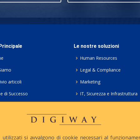
rincipale
Le nostre soluzioni
me
Human Resources
Siamo
Legal & Compliance
vio articoli
Marketing
ie di Successo
IT, Sicurezza e Infrastruttura
ie Policy
Servizi professionali HCL Do
acy
Consulenza ICT e Licenze
iesta Contatto
Crea gratis il tuo QrCode
utilizzati si avvalgono di cookie necessari al funzionamento