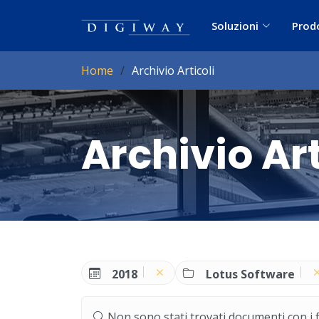
Soluzioni
Prod
Home
Archivio Articoli
Archivio Art
2018
Lotus Software
Non sono stati trovati documenti con i filt