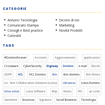
CATEGORIE
Annunci Tecnologia
Dicono di noi
Comunicato Stampa
Marketing
Consigli e Best practice
Novità Prodotti
Curiosità
TAGS
#Dominoforever
Acronimi
Aggiornamento
applicazioni
Crossware
CyberSecurity
Digiway
Domino
e-mail
Ebook
GDPR
HCL
HCL Domino
Ibm
ibm domino
Ibm Notes
Ics - Ibm Collaboration Solutions (Lotus)
Libraesva
Lotus Domino
lotus notes
Lotus Software
Msp
Notes
PEC
qr-code
Sametime
Sicurezza
Signature
Social Business
Tecnologia