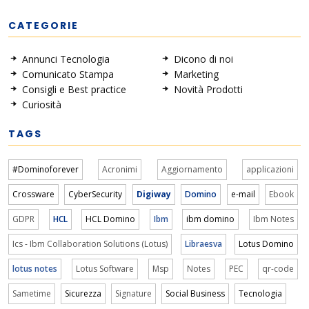
CATEGORIE
Annunci Tecnologia
Dicono di noi
Comunicato Stampa
Marketing
Consigli e Best practice
Novità Prodotti
Curiosità
TAGS
#Dominoforever
Acronimi
Aggiornamento
applicazioni
Crossware
CyberSecurity
Digiway
Domino
e-mail
Ebook
GDPR
HCL
HCL Domino
Ibm
ibm domino
Ibm Notes
Ics - Ibm Collaboration Solutions (Lotus)
Libraesva
Lotus Domino
lotus notes
Lotus Software
Msp
Notes
PEC
qr-code
Sametime
Sicurezza
Signature
Social Business
Tecnologia