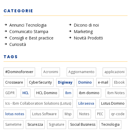
CATEGORIE
Annunci Tecnologia
Dicono di noi
Comunicato Stampa
Marketing
Consigli e Best practice
Novità Prodotti
Curiosità
TAGS
#Dominoforever
Acronimi
Aggiornamento
applicazioni
Crossware
CyberSecurity
Digiway
Domino
e-mail
Ebook
GDPR
HCL
HCL Domino
Ibm
ibm domino
Ibm Notes
Ics - Ibm Collaboration Solutions (Lotus)
Libraesva
Lotus Domino
lotus notes
Lotus Software
Msp
Notes
PEC
qr-code
Sametime
Sicurezza
Signature
Social Business
Tecnologia