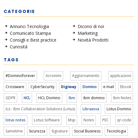
CATEGORIE
Annunci Tecnologia
Dicono di noi
Comunicato Stampa
Marketing
Consigli e Best practice
Novità Prodotti
Curiosità
TAGS
#Dominoforever
Acronimi
Aggiornamento
applicazioni
Crossware
CyberSecurity
Digiway
Domino
e-mail
Ebook
GDPR
HCL
HCL Domino
Ibm
ibm domino
Ibm Notes
Ics - Ibm Collaboration Solutions (Lotus)
Libraesva
Lotus Domino
lotus notes
Lotus Software
Msp
Notes
PEC
qr-code
Sametime
Sicurezza
Signature
Social Business
Tecnologia