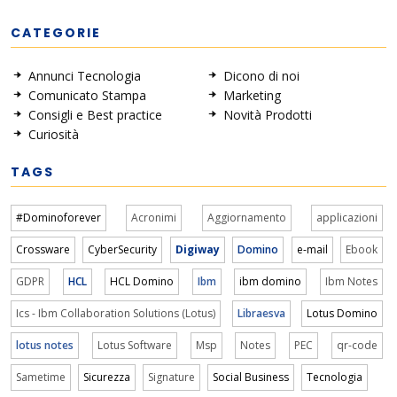
CATEGORIE
Annunci Tecnologia
Dicono di noi
Comunicato Stampa
Marketing
Consigli e Best practice
Novità Prodotti
Curiosità
TAGS
#Dominoforever
Acronimi
Aggiornamento
applicazioni
Crossware
CyberSecurity
Digiway
Domino
e-mail
Ebook
GDPR
HCL
HCL Domino
Ibm
ibm domino
Ibm Notes
Ics - Ibm Collaboration Solutions (Lotus)
Libraesva
Lotus Domino
lotus notes
Lotus Software
Msp
Notes
PEC
qr-code
Sametime
Sicurezza
Signature
Social Business
Tecnologia