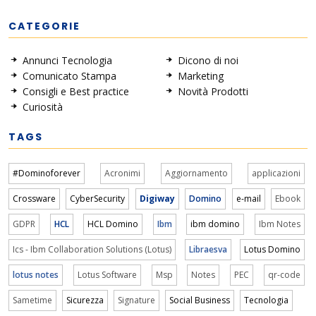
CATEGORIE
Annunci Tecnologia
Dicono di noi
Comunicato Stampa
Marketing
Consigli e Best practice
Novità Prodotti
Curiosità
TAGS
#Dominoforever
Acronimi
Aggiornamento
applicazioni
Crossware
CyberSecurity
Digiway
Domino
e-mail
Ebook
GDPR
HCL
HCL Domino
Ibm
ibm domino
Ibm Notes
Ics - Ibm Collaboration Solutions (Lotus)
Libraesva
Lotus Domino
lotus notes
Lotus Software
Msp
Notes
PEC
qr-code
Sametime
Sicurezza
Signature
Social Business
Tecnologia