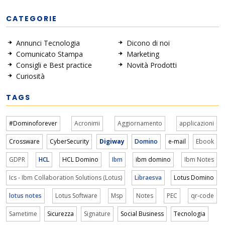
CATEGORIE
Annunci Tecnologia
Dicono di noi
Comunicato Stampa
Marketing
Consigli e Best practice
Novità Prodotti
Curiosità
TAGS
#Dominoforever
Acronimi
Aggiornamento
applicazioni
Crossware
CyberSecurity
Digiway
Domino
e-mail
Ebook
GDPR
HCL
HCL Domino
Ibm
ibm domino
Ibm Notes
Ics - Ibm Collaboration Solutions (Lotus)
Libraesva
Lotus Domino
lotus notes
Lotus Software
Msp
Notes
PEC
qr-code
Sametime
Sicurezza
Signature
Social Business
Tecnologia