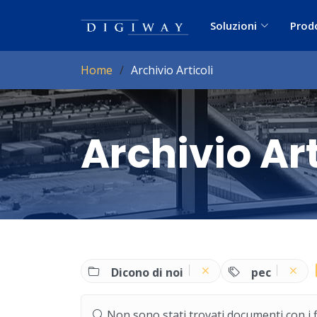
Soluzioni
Prod
Home
Archivio Articoli
Archivio Art
Dicono di noi
pec
Non sono stati trovati documenti con i filt