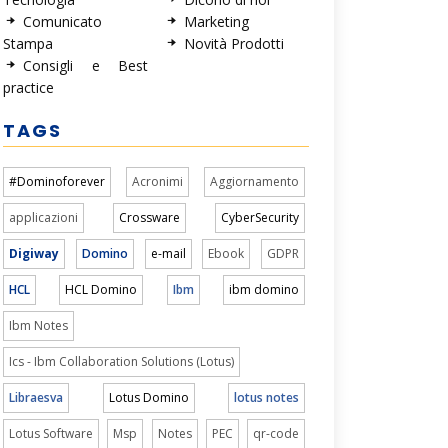
Comunicato
Marketing
Stampa
Novità Prodotti
Consigli e Best
practice
TAGS
#Dominoforever
Acronimi
Aggiornamento
applicazioni
Crossware
CyberSecurity
Digiway
Domino
e-mail
Ebook
GDPR
HCL
HCL Domino
Ibm
ibm domino
Ibm Notes
Ics - Ibm Collaboration Solutions (Lotus)
Libraesva
Lotus Domino
lotus notes
Lotus Software
Msp
Notes
PEC
qr-code