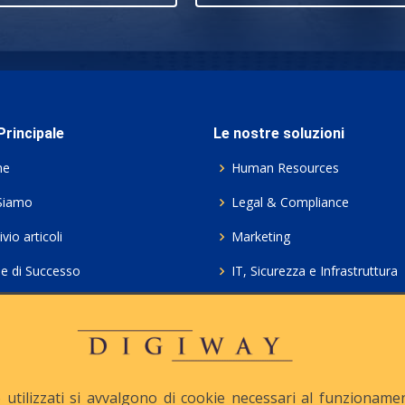
rincipale
Le nostre soluzioni
me
Human Resources
Siamo
Legal & Compliance
vio articoli
Marketing
ie di Successo
IT, Sicurezza e Infrastruttura
ie Policy
Servizi professionali HCL Do
acy
Consulenza ICT e Licenze
iesta Contatto
Crea gratis il tuo QrCode
utilizzati si avvalgono di cookie necessari al funzionamento