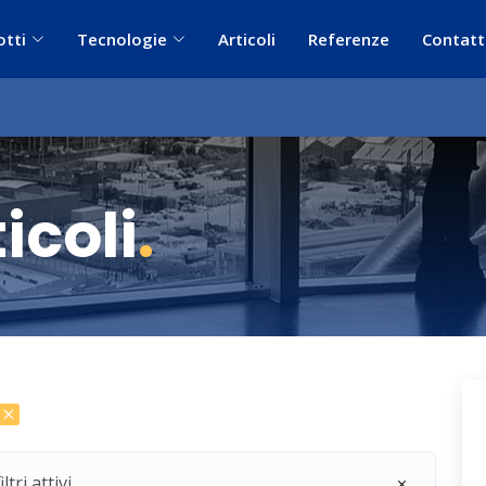
otti
Tecnologie
Articoli
Referenze
Contatt
icoli
.
ri attivi.