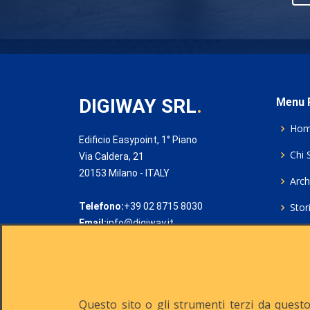
DIGIWAY SRL
.
Menu P
Ho
Edificio Easypoint, 1° Piano
Chi 
Via Caldera, 21
20153 Milano - ITALY
Archi
Telefono:
+39 02 8715 8030
Stor
Email:
info@digiway.it
Cook
Priv
Rich
Questo sito o gli strumenti terzi da questo 