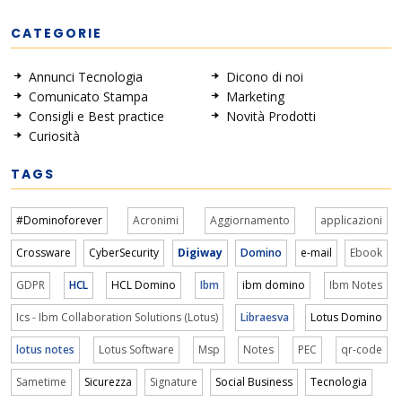
CATEGORIE
Annunci Tecnologia
Dicono di noi
Comunicato Stampa
Marketing
Consigli e Best practice
Novità Prodotti
Curiosità
TAGS
#Dominoforever
Acronimi
Aggiornamento
applicazioni
Crossware
CyberSecurity
Digiway
Domino
e-mail
Ebook
GDPR
HCL
HCL Domino
Ibm
ibm domino
Ibm Notes
Ics - Ibm Collaboration Solutions (Lotus)
Libraesva
Lotus Domino
lotus notes
Lotus Software
Msp
Notes
PEC
qr-code
Sametime
Sicurezza
Signature
Social Business
Tecnologia