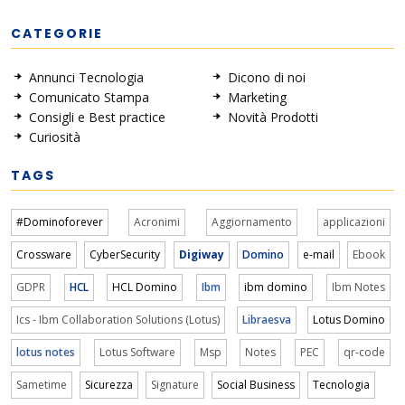
CATEGORIE
Annunci Tecnologia
Dicono di noi
Comunicato Stampa
Marketing
Consigli e Best practice
Novità Prodotti
Curiosità
TAGS
#Dominoforever
Acronimi
Aggiornamento
applicazioni
Crossware
CyberSecurity
Digiway
Domino
e-mail
Ebook
GDPR
HCL
HCL Domino
Ibm
ibm domino
Ibm Notes
Ics - Ibm Collaboration Solutions (Lotus)
Libraesva
Lotus Domino
lotus notes
Lotus Software
Msp
Notes
PEC
qr-code
Sametime
Sicurezza
Signature
Social Business
Tecnologia