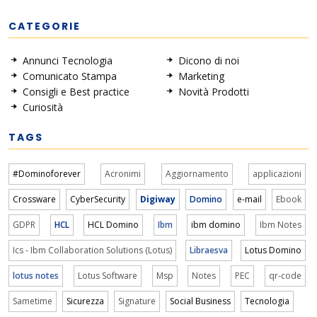
CATEGORIE
Annunci Tecnologia
Dicono di noi
Comunicato Stampa
Marketing
Consigli e Best practice
Novità Prodotti
Curiosità
TAGS
#Dominoforever
Acronimi
Aggiornamento
applicazioni
Crossware
CyberSecurity
Digiway
Domino
e-mail
Ebook
GDPR
HCL
HCL Domino
Ibm
ibm domino
Ibm Notes
Ics - Ibm Collaboration Solutions (Lotus)
Libraesva
Lotus Domino
lotus notes
Lotus Software
Msp
Notes
PEC
qr-code
Sametime
Sicurezza
Signature
Social Business
Tecnologia