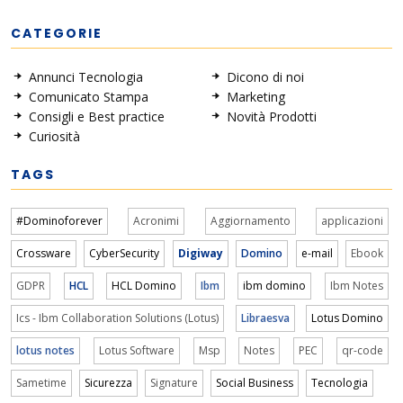
CATEGORIE
Annunci Tecnologia
Dicono di noi
Comunicato Stampa
Marketing
Consigli e Best practice
Novità Prodotti
Curiosità
TAGS
#Dominoforever
Acronimi
Aggiornamento
applicazioni
Crossware
CyberSecurity
Digiway
Domino
e-mail
Ebook
GDPR
HCL
HCL Domino
Ibm
ibm domino
Ibm Notes
Ics - Ibm Collaboration Solutions (Lotus)
Libraesva
Lotus Domino
lotus notes
Lotus Software
Msp
Notes
PEC
qr-code
Sametime
Sicurezza
Signature
Social Business
Tecnologia