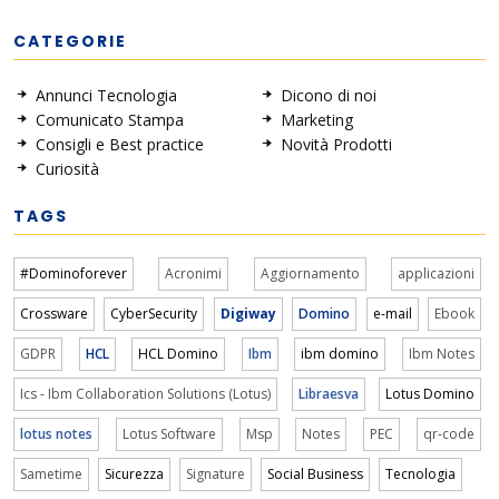
CATEGORIE
Annunci Tecnologia
Dicono di noi
Comunicato Stampa
Marketing
Consigli e Best practice
Novità Prodotti
Curiosità
TAGS
#Dominoforever
Acronimi
Aggiornamento
applicazioni
Crossware
CyberSecurity
Digiway
Domino
e-mail
Ebook
GDPR
HCL
HCL Domino
Ibm
ibm domino
Ibm Notes
Ics - Ibm Collaboration Solutions (Lotus)
Libraesva
Lotus Domino
lotus notes
Lotus Software
Msp
Notes
PEC
qr-code
Sametime
Sicurezza
Signature
Social Business
Tecnologia