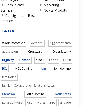
Comunicato
Marketing
Stampa
Novità Prodotti
Consigli e Best
practice
TAGS
#Dominoforever
Acronimi
Aggiornamento
applicazioni
Crossware
CyberSecurity
Digiway
Domino
e-mail
Ebook
GDPR
HCL
HCL Domino
Ibm
ibm domino
Ibm Notes
Ics - Ibm Collaboration Solutions (Lotus)
Libraesva
Lotus Domino
lotus notes
Lotus Software
Msp
Notes
PEC
qr-code