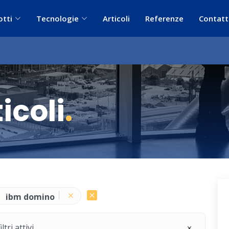
otti
Tecnologie
Articoli
Referenze
Contatt
icoli
.
ibm domino
ri attivi.