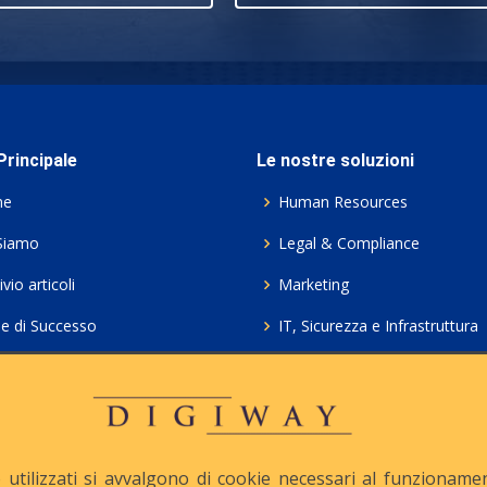
rincipale
Le nostre soluzioni
me
Human Resources
Siamo
Legal & Compliance
vio articoli
Marketing
ie di Successo
IT, Sicurezza e Infrastruttura
ie Policy
Servizi professionali HCL Do
acy
Consulenza ICT e Licenze
iesta Contatto
Crea gratis il tuo QrCode
utilizzati si avvalgono di cookie necessari al funzionamento