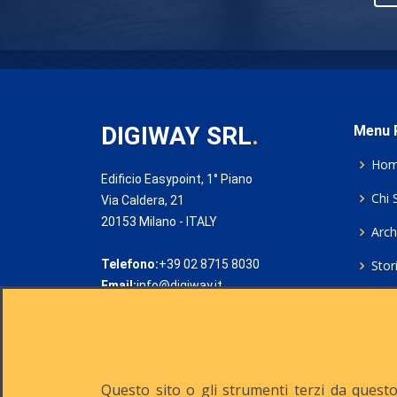
DIGIWAY SRL
.
Menu P
Ho
Edificio Easypoint, 1° Piano
Chi 
Via Caldera, 21
20153 Milano - ITALY
Archi
Telefono:
+39 02 8715 8030
Stor
Email:
info@digiway.it
Cook
Priv
Rich
Questo sito o gli strumenti terzi da questo 