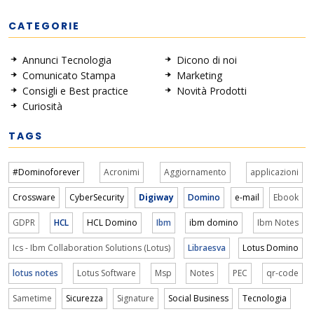
CATEGORIE
Annunci Tecnologia
Dicono di noi
Comunicato Stampa
Marketing
Consigli e Best practice
Novità Prodotti
Curiosità
TAGS
#Dominoforever
Acronimi
Aggiornamento
applicazioni
Crossware
CyberSecurity
Digiway
Domino
e-mail
Ebook
GDPR
HCL
HCL Domino
Ibm
ibm domino
Ibm Notes
Ics - Ibm Collaboration Solutions (Lotus)
Libraesva
Lotus Domino
lotus notes
Lotus Software
Msp
Notes
PEC
qr-code
Sametime
Sicurezza
Signature
Social Business
Tecnologia