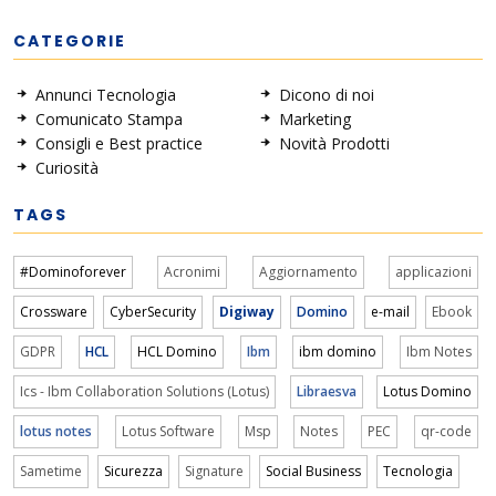
CATEGORIE
Annunci Tecnologia
Dicono di noi
Comunicato Stampa
Marketing
Consigli e Best practice
Novità Prodotti
Curiosità
TAGS
#Dominoforever
Acronimi
Aggiornamento
applicazioni
Crossware
CyberSecurity
Digiway
Domino
e-mail
Ebook
GDPR
HCL
HCL Domino
Ibm
ibm domino
Ibm Notes
Ics - Ibm Collaboration Solutions (Lotus)
Libraesva
Lotus Domino
lotus notes
Lotus Software
Msp
Notes
PEC
qr-code
Sametime
Sicurezza
Signature
Social Business
Tecnologia