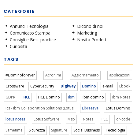
CATEGORIE
Annunci Tecnologia
Dicono di noi
Comunicato Stampa
Marketing
Consigli e Best practice
Novità Prodotti
Curiosità
TAGS
#Dominoforever
Acronimi
Aggiornamento
applicazioni
Crossware
CyberSecurity
Digiway
Domino
e-mail
Ebook
GDPR
HCL
HCL Domino
Ibm
ibm domino
Ibm Notes
Ics - Ibm Collaboration Solutions (Lotus)
Libraesva
Lotus Domino
lotus notes
Lotus Software
Msp
Notes
PEC
qr-code
Sametime
Sicurezza
Signature
Social Business
Tecnologia