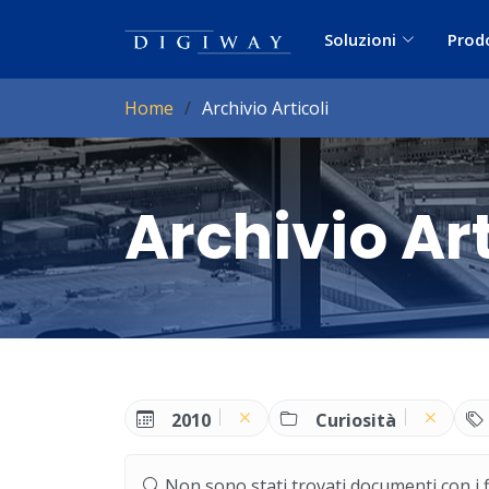
Soluzioni
Prod
Home
Archivio Articoli
Archivio Art
2010
Curiosità
Non sono stati trovati documenti con i filt