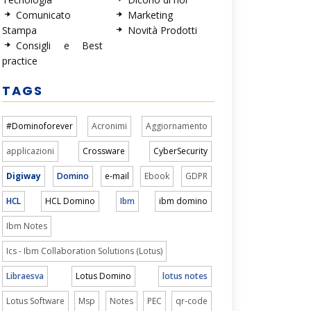
Comunicato
Marketing
Stampa
Novità Prodotti
Consigli e Best
practice
TAGS
#Dominoforever
Acronimi
Aggiornamento
applicazioni
Crossware
CyberSecurity
Digiway
Domino
e-mail
Ebook
GDPR
HCL
HCL Domino
Ibm
ibm domino
Ibm Notes
Ics - Ibm Collaboration Solutions (Lotus)
Libraesva
Lotus Domino
lotus notes
Lotus Software
Msp
Notes
PEC
qr-code