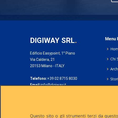
DIGIWAY SRL
.
Menu P
Ho
Edificio Easypoint, 1° Piano
Chi 
Via Caldera, 21
20153 Milano - ITALY
Archi
Telefono:
+39 02 8715 8030
Stor
Email:
info@digiway.it
Cook
Priv
Rich
Questo sito o gli strumenti terzi da questo 