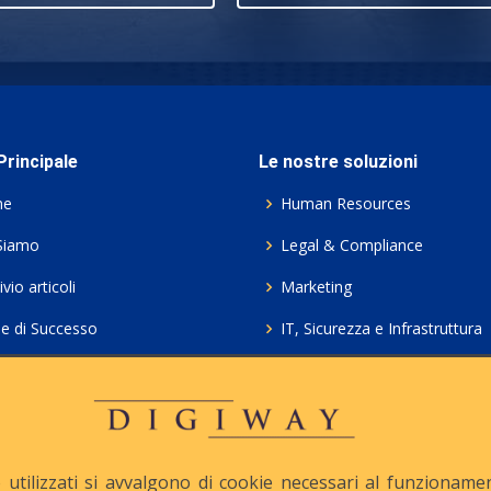
rincipale
Le nostre soluzioni
me
Human Resources
Siamo
Legal & Compliance
vio articoli
Marketing
ie di Successo
IT, Sicurezza e Infrastruttura
ie Policy
Servizi professionali HCL Do
acy
Consulenza ICT e Licenze
iesta Contatto
Crea gratis il tuo QrCode
utilizzati si avvalgono di cookie necessari al funzionamento