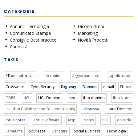
CATEGORIE
Annunci Tecnologia
Dicono di noi
Comunicato Stampa
Marketing
Consigli e Best practice
Novità Prodotti
Curiosità
TAGS
#Dominoforever
Acronimi
Aggiornamento
applicazioni
Crossware
CyberSecurity
Digiway
Domino
e-mail
Ebook
GDPR
HCL
HCL Domino
Ibm
ibm domino
Ibm Notes
Ics - Ibm Collaboration Solutions (Lotus)
Libraesva
Lotus Domino
lotus notes
Lotus Software
Msp
Notes
PEC
qr-code
Sametime
Sicurezza
Signature
Social Business
Tecnologia