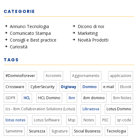
CATEGORIE
Annunci Tecnologia
Dicono di noi
Comunicato Stampa
Marketing
Consigli e Best practice
Novità Prodotti
Curiosità
TAGS
#Dominoforever
Acronimi
Aggiornamento
applicazioni
Crossware
CyberSecurity
Digiway
Domino
e-mail
Ebook
GDPR
HCL
HCL Domino
Ibm
ibm domino
Ibm Notes
Ics - Ibm Collaboration Solutions (Lotus)
Libraesva
Lotus Domino
lotus notes
Lotus Software
Msp
Notes
PEC
qr-code
Sametime
Sicurezza
Signature
Social Business
Tecnologia