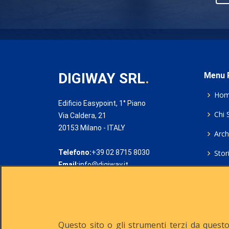
DIGIWAY SRL
.
Menu P
Ho
Edificio Easypoint, 1° Piano
Chi 
Via Caldera, 21
20153 Milano - ITALY
Archi
Telefono:
+39 02 8715 8030
Stor
Email:
info@digiway.it
Cook
Priv
Rich
Questo sito o gli strumenti terzi da questo 