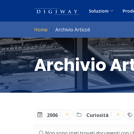
Soluzioni
Prod
Home
Archivio Articoli
Archivio Art
2006
Curiosità
Non sono stati trovati documenti con i filt