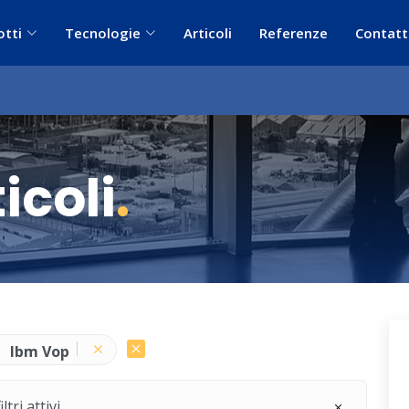
otti
Tecnologie
Articoli
Referenze
Contatt
icoli
.
Ibm Vop
ri attivi.