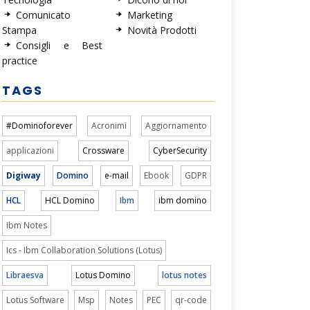
Comunicato
Marketing
Stampa
Novità Prodotti
Consigli e Best
practice
TAGS
#Dominoforever
Acronimi
Aggiornamento
applicazioni
Crossware
CyberSecurity
Digiway
Domino
e-mail
Ebook
GDPR
HCL
HCL Domino
Ibm
ibm domino
Ibm Notes
Ics - Ibm Collaboration Solutions (Lotus)
Libraesva
Lotus Domino
lotus notes
Lotus Software
Msp
Notes
PEC
qr-code