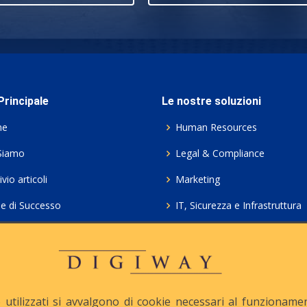
rincipale
Le nostre soluzioni
me
Human Resources
Siamo
Legal & Compliance
vio articoli
Marketing
ie di Successo
IT, Sicurezza e Infrastruttura
ie Policy
Servizi professionali HCL Do
acy
Consulenza ICT e Licenze
iesta Contatto
Crea gratis il tuo QrCode
utilizzati si avvalgono di cookie necessari al funzionamento