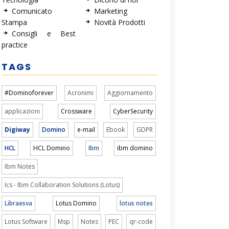
Comunicato
Marketing
Stampa
Novità Prodotti
Consigli e Best
practice
TAGS
#Dominoforever
Acronimi
Aggiornamento
applicazioni
Crossware
CyberSecurity
Digiway
Domino
e-mail
Ebook
GDPR
HCL
HCL Domino
Ibm
ibm domino
Ibm Notes
Ics - Ibm Collaboration Solutions (Lotus)
Libraesva
Lotus Domino
lotus notes
Lotus Software
Msp
Notes
PEC
qr-code