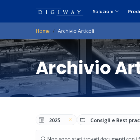
Soluzioni
Prod
Home
Archivio Articoli
Archivio Art
2025
Consigli e Best prac
Non sono stati trovati documenti con i filt