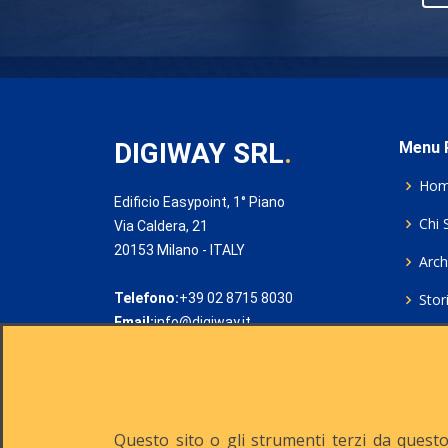
DIGIWAY SRL
.
Menu P
Ho
Edificio Easypoint, 1° Piano
Chi 
Via Caldera, 21
20153 Milano - ITALY
Archi
Telefono:
+39 02 8715 8030
Stor
Email:
info@digiway.it
Cook
Priv
Rich
Questo sito o gli strumenti terzi da questo 