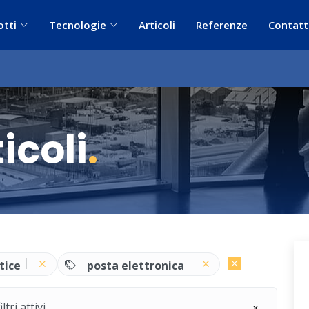
otti
Tecnologie
Articoli
Referenze
Contatt
icoli
.
tice
posta elettronica
ri attivi.