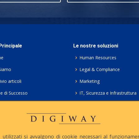
rincipale
Le nostre soluzioni
me
Human Resources
Siamo
Legal & Compliance
vio articoli
Marketing
ie di Successo
IT, Sicurezza e Infrastruttura
ie Policy
Servizi professionali HCL Do
acy
Consulenza ICT e Licenze
iesta Contatto
Crea gratis il tuo QrCode
utilizzati si avvalgono di cookie necessari al funzionamento