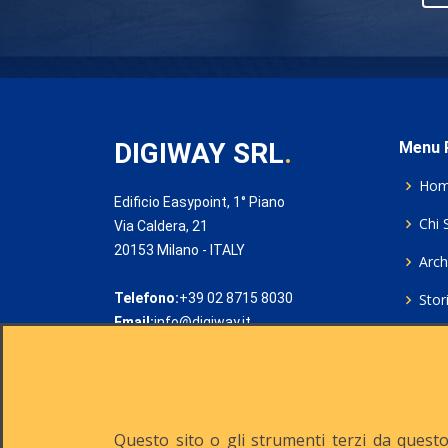
DIGIWAY SRL
.
Menu P
Ho
Edificio Easypoint, 1° Piano
Chi 
Via Caldera, 21
20153 Milano - ITALY
Archi
Telefono:
+39 02 8715 8030
Stor
Email:
info@digiway.it
Cook
Priv
Rich
Questo sito o gli strumenti terzi da questo 