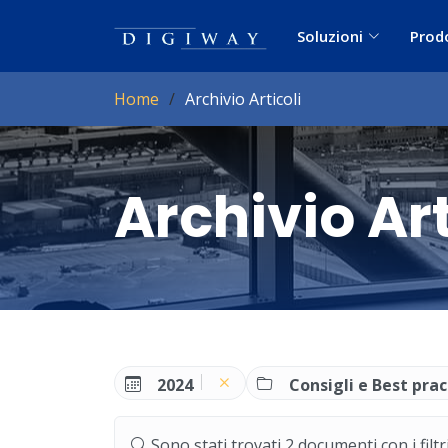
Soluzioni
Prod
Home
Archivio Articoli
Archivio Art
2024
Consigli e Best prac
Sono stati trovati 2 documenti con i filtri