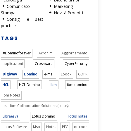
Comunicato
Marketing
Stampa
Novità Prodotti
Consigli e Best
practice
TAGS
#Dominoforever
Acronimi
Aggiornamento
applicazioni
Crossware
CyberSecurity
Digiway
Domino
e-mail
Ebook
GDPR
HCL
HCL Domino
Ibm
ibm domino
Ibm Notes
Ics - Ibm Collaboration Solutions (Lotus)
Libraesva
Lotus Domino
lotus notes
Lotus Software
Msp
Notes
PEC
qr-code