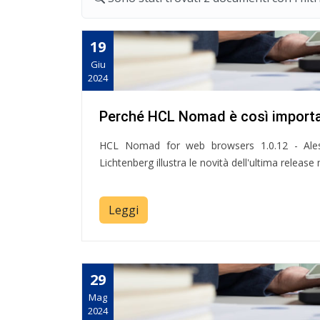
19
Giu
2024
Perché HCL Nomad è così import
HCL Nomad for web browsers 1.0.12 - Ales L
Lichtenberg illustra le novità dell'ultima relea
Leggi
29
Mag
2024