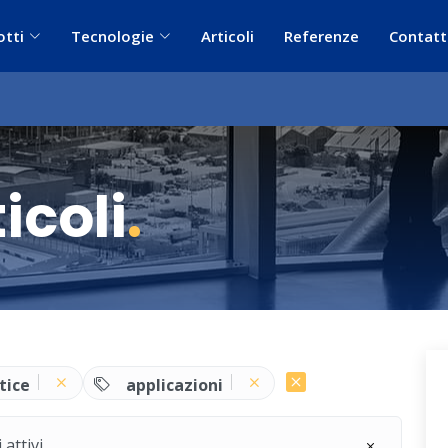
otti
Tecnologie
Articoli
Referenze
Contatt
icoli
.
tice
applicazioni
 attivi.