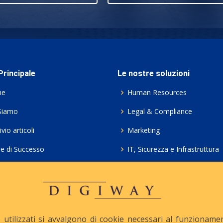
rincipale
Le nostre soluzioni
me
Human Resources
Siamo
Legal & Compliance
vio articoli
Marketing
ie di Successo
IT, Sicurezza e Infrastruttura
ie Policy
Servizi professionali HCL Do
acy
Consulenza ICT e Licenze
iesta Contatto
Crea gratis il tuo QrCode
utilizzati si avvalgono di cookie necessari al funzionamento