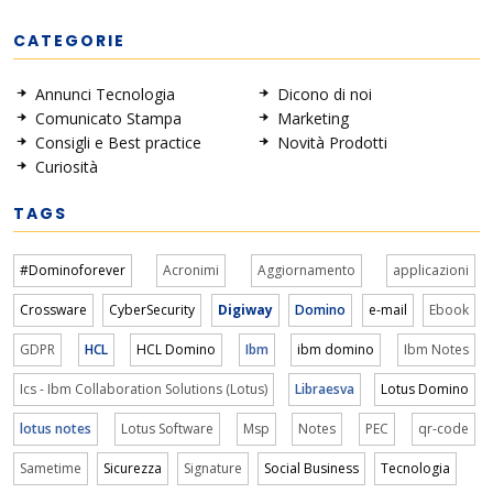
CATEGORIE
Annunci Tecnologia
Dicono di noi
Comunicato Stampa
Marketing
Consigli e Best practice
Novità Prodotti
Curiosità
TAGS
#Dominoforever
Acronimi
Aggiornamento
applicazioni
Crossware
CyberSecurity
Digiway
Domino
e-mail
Ebook
GDPR
HCL
HCL Domino
Ibm
ibm domino
Ibm Notes
Ics - Ibm Collaboration Solutions (Lotus)
Libraesva
Lotus Domino
lotus notes
Lotus Software
Msp
Notes
PEC
qr-code
Sametime
Sicurezza
Signature
Social Business
Tecnologia