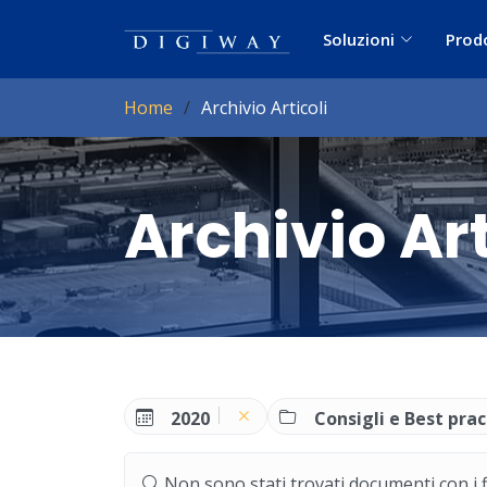
Soluzioni
Prod
Home
Archivio Articoli
Archivio Art
2020
Consigli e Best prac
Non sono stati trovati documenti con i filt