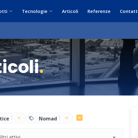
otti
Tecnologie
Articoli
Referenze
Contatt
icoli
.
tice
Nomad
ri attivi.