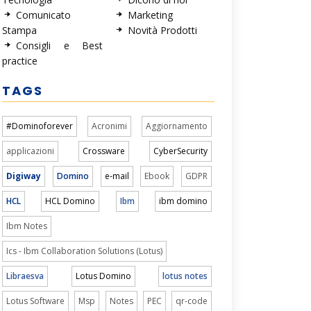
Comunicato
Marketing
Stampa
Novità Prodotti
Consigli e Best
practice
TAGS
#Dominoforever
Acronimi
Aggiornamento
applicazioni
Crossware
CyberSecurity
Digiway
Domino
e-mail
Ebook
GDPR
HCL
HCL Domino
Ibm
ibm domino
Ibm Notes
Ics - Ibm Collaboration Solutions (Lotus)
Libraesva
Lotus Domino
lotus notes
Lotus Software
Msp
Notes
PEC
qr-code