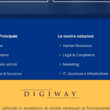
rincipale
Le nostre soluzioni
me
Human Resources
Siamo
Legal & Compliance
vio articoli
Marketing
ie di Successo
IT, Sicurezza e Infrastruttura
ie Policy
Servizi professionali HCL Do
acy
Consulenza ICT e Licenze
iesta Contatto
Crea gratis il tuo QrCode
utilizzati si avvalgono di cookie necessari al funzionamento