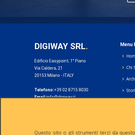
DIGIWAY SRL
.
Menu P
Ho
Edificio Easypoint, 1° Piano
Chi 
Via Caldera, 21
20153 Milano - ITALY
Archi
Telefono:
+39 02 8715 8030
Stor
Email:
info@digiway.it
Cook
Priv
Rich
Questo sito o gli strumenti terzi da questo 