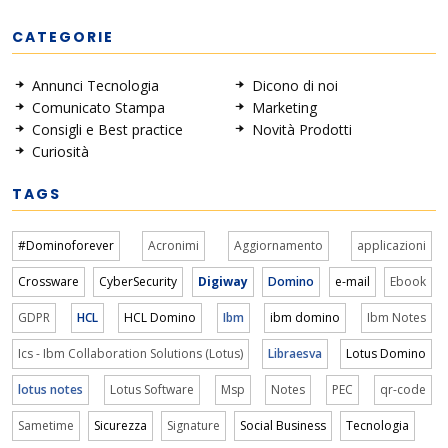
CATEGORIE
Annunci Tecnologia
Dicono di noi
Comunicato Stampa
Marketing
Consigli e Best practice
Novità Prodotti
Curiosità
TAGS
#Dominoforever
Acronimi
Aggiornamento
applicazioni
Crossware
CyberSecurity
Digiway
Domino
e-mail
Ebook
GDPR
HCL
HCL Domino
Ibm
ibm domino
Ibm Notes
Ics - Ibm Collaboration Solutions (Lotus)
Libraesva
Lotus Domino
lotus notes
Lotus Software
Msp
Notes
PEC
qr-code
Sametime
Sicurezza
Signature
Social Business
Tecnologia