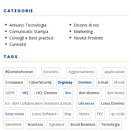
CATEGORIE
Annunci Tecnologia
Dicono di noi
Comunicato Stampa
Marketing
Consigli e Best practice
Novità Prodotti
Curiosità
TAGS
#Dominoforever
Acronimi
Aggiornamento
applicazioni
Crossware
CyberSecurity
Digiway
Domino
e-mail
Ebook
GDPR
HCL
HCL Domino
Ibm
ibm domino
Ibm Notes
Ics - Ibm Collaboration Solutions (Lotus)
Libraesva
Lotus Domino
lotus notes
Lotus Software
Msp
Notes
PEC
qr-code
Sametime
Sicurezza
Signature
Social Business
Tecnologia