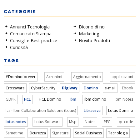
CATEGORIE
Annunci Tecnologia
Dicono di noi
Comunicato Stampa
Marketing
Consigli e Best practice
Novità Prodotti
Curiosità
TAGS
#Dominoforever
Acronimi
Aggiornamento
applicazioni
Crossware
CyberSecurity
Digiway
Domino
e-mail
Ebook
GDPR
HCL
HCL Domino
Ibm
ibm domino
Ibm Notes
Ics - Ibm Collaboration Solutions (Lotus)
Libraesva
Lotus Domino
lotus notes
Lotus Software
Msp
Notes
PEC
qr-code
Sametime
Sicurezza
Signature
Social Business
Tecnologia