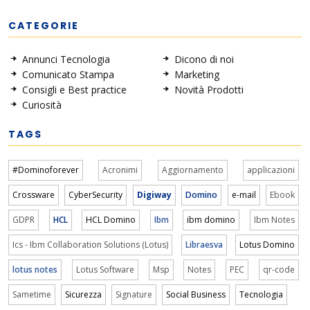
CATEGORIE
Annunci Tecnologia
Dicono di noi
Comunicato Stampa
Marketing
Consigli e Best practice
Novità Prodotti
Curiosità
TAGS
#Dominoforever
Acronimi
Aggiornamento
applicazioni
Crossware
CyberSecurity
Digiway
Domino
e-mail
Ebook
GDPR
HCL
HCL Domino
Ibm
ibm domino
Ibm Notes
Ics - Ibm Collaboration Solutions (Lotus)
Libraesva
Lotus Domino
lotus notes
Lotus Software
Msp
Notes
PEC
qr-code
Sametime
Sicurezza
Signature
Social Business
Tecnologia