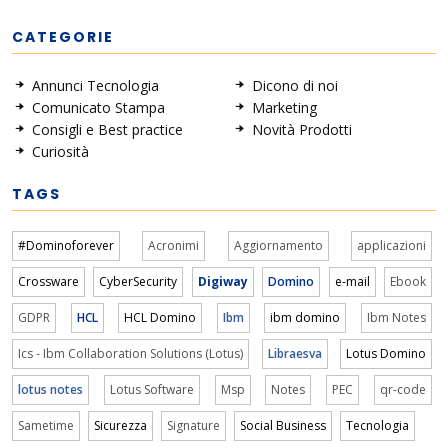
CATEGORIE
Annunci Tecnologia
Dicono di noi
Comunicato Stampa
Marketing
Consigli e Best practice
Novità Prodotti
Curiosità
TAGS
#Dominoforever
Acronimi
Aggiornamento
applicazioni
Crossware
CyberSecurity
Digiway
Domino
e-mail
Ebook
GDPR
HCL
HCL Domino
Ibm
ibm domino
Ibm Notes
Ics - Ibm Collaboration Solutions (Lotus)
Libraesva
Lotus Domino
lotus notes
Lotus Software
Msp
Notes
PEC
qr-code
Sametime
Sicurezza
Signature
Social Business
Tecnologia