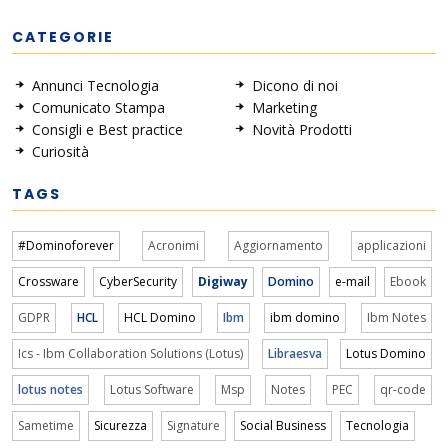
CATEGORIE
Annunci Tecnologia
Dicono di noi
Comunicato Stampa
Marketing
Consigli e Best practice
Novità Prodotti
Curiosità
TAGS
#Dominoforever
Acronimi
Aggiornamento
applicazioni
Crossware
CyberSecurity
Digiway
Domino
e-mail
Ebook
GDPR
HCL
HCL Domino
Ibm
ibm domino
Ibm Notes
Ics - Ibm Collaboration Solutions (Lotus)
Libraesva
Lotus Domino
lotus notes
Lotus Software
Msp
Notes
PEC
qr-code
Sametime
Sicurezza
Signature
Social Business
Tecnologia