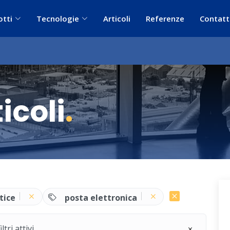
otti
Tecnologie
Articoli
Referenze
Contatt
icoli
.
tice
posta elettronica
ri attivi.