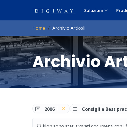
Soluzioni
Prod
Home
Archivio Articoli
Archivio Art
2006
Consigli e Best prac
Non sono stati trovati documenti con i filt