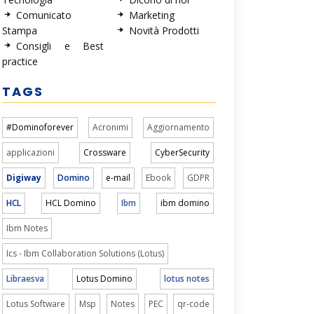
Comunicato
Marketing
Stampa
Novità Prodotti
Consigli e Best
practice
TAGS
#Dominoforever
Acronimi
Aggiornamento
applicazioni
Crossware
CyberSecurity
Digiway
Domino
e-mail
Ebook
GDPR
HCL
HCL Domino
Ibm
ibm domino
Ibm Notes
Ics - Ibm Collaboration Solutions (Lotus)
Libraesva
Lotus Domino
lotus notes
Lotus Software
Msp
Notes
PEC
qr-code