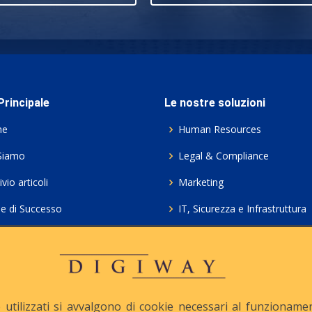
rincipale
Le nostre soluzioni
me
Human Resources
Siamo
Legal & Compliance
vio articoli
Marketing
ie di Successo
IT, Sicurezza e Infrastruttura
ie Policy
Servizi professionali HCL Do
acy
Consulenza ICT e Licenze
iesta Contatto
Crea gratis il tuo QrCode
utilizzati si avvalgono di cookie necessari al funzionamento