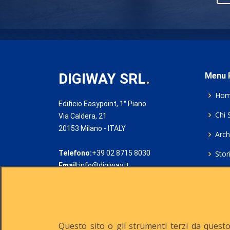
DIGIWAY SRL
.
Menu P
Ho
Edificio Easypoint, 1° Piano
Chi 
Via Caldera, 21
20153 Milano - ITALY
Archi
Telefono:
+39 02 8715 8030
Stor
Email:
info@digiway.it
Cook
Priv
Rich
Questo sito o gli strumenti terzi da questo 