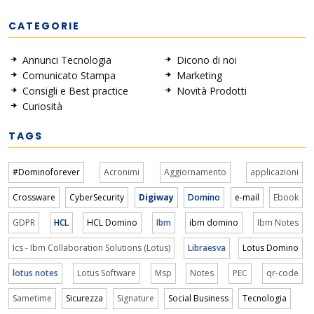
CATEGORIE
Annunci Tecnologia
Dicono di noi
Comunicato Stampa
Marketing
Consigli e Best practice
Novità Prodotti
Curiosità
TAGS
#Dominoforever
Acronimi
Aggiornamento
applicazioni
Crossware
CyberSecurity
Digiway
Domino
e-mail
Ebook
GDPR
HCL
HCL Domino
Ibm
ibm domino
Ibm Notes
Ics - Ibm Collaboration Solutions (Lotus)
Libraesva
Lotus Domino
lotus notes
Lotus Software
Msp
Notes
PEC
qr-code
Sametime
Sicurezza
Signature
Social Business
Tecnologia