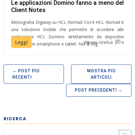
Le applicazioni Domino fanno a meno del
Client Notes
Monografia Digiway su HCL Nomad Cos'è HCL Nomad è
una soluzione mobile che permette di accedere alle
applicazioni HCL Domino direttamente da dispositivi
Leggi
Vittorio Orefice
0
mobili come smartphone e tablet. Noi di Dig
POST PIÙ
MOSTRA PIÙ
RECENTI
ARTICOLI
POST PRECEDENTI
RICERCA