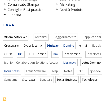
Comunicato Stampa
Marketing
Consigli e Best practice
Novità Prodotti
Curiosità
TAGS
#Dominoforever
Acronimi
Aggiornamento
applicazioni
Crossware
CyberSecurity
Digiway
Domino
e-mail
Ebook
GDPR
HCL
HCL Domino
Ibm
ibm domino
Ibm Notes
Ics - Ibm Collaboration Solutions (Lotus)
Libraesva
Lotus Domino
lotus notes
Lotus Software
Msp
Notes
PEC
qr-code
Sametime
Sicurezza
Signature
Social Business
Tecnologia