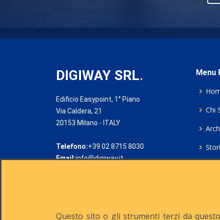
DIGIWAY SRL
.
Menu P
Ho
Edificio Easypoint, 1° Piano
Chi 
Via Caldera, 21
20153 Milano - ITALY
Archi
Telefono:
+39 02 8715 8030
Stor
Email:
info@digiway.it
Cook
Priv
Rich
Questo sito o gli strumenti terzi da questo 