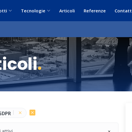
otti
Tecnologie
Articoli
Referenze
Contatt
icoli
.
GDPR
 attivi.