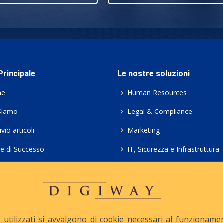
rincipale
Le nostre soluzioni
me
Human Resources
Siamo
Legal & Compliance
vio articoli
Marketing
ie di Successo
IT, Sicurezza e Infrastruttura
ie Policy
Servizi professionali HCL Do
acy
Consulenza ICT e Licenze
iesta Contatto
Crea gratis il tuo QrCode
utilizzati si avvalgono di cookie necessari al funzionamento