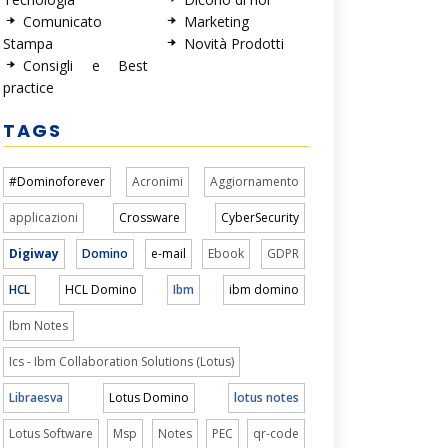
Comunicato
Marketing
Stampa
Novità Prodotti
Consigli e Best
practice
TAGS
#Dominoforever
Acronimi
Aggiornamento
applicazioni
Crossware
CyberSecurity
Digiway
Domino
e-mail
Ebook
GDPR
HCL
HCL Domino
Ibm
ibm domino
Ibm Notes
Ics - Ibm Collaboration Solutions (Lotus)
Libraesva
Lotus Domino
lotus notes
Lotus Software
Msp
Notes
PEC
qr-code