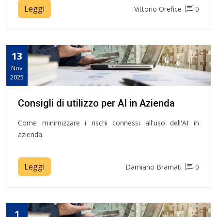
Leggi
Vittorio Orefice
0
13
Nov
2025
Consigli di utilizzo per AI in Azienda
Come minimizzare i rischi connessi all'uso dell'AI in
azienda
Leggi
Damiano Bramati
0
1