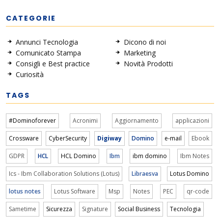
CATEGORIE
Annunci Tecnologia
Dicono di noi
Comunicato Stampa
Marketing
Consigli e Best practice
Novità Prodotti
Curiosità
TAGS
#Dominoforever
Acronimi
Aggiornamento
applicazioni
Crossware
CyberSecurity
Digiway
Domino
e-mail
Ebook
GDPR
HCL
HCL Domino
Ibm
ibm domino
Ibm Notes
Ics - Ibm Collaboration Solutions (Lotus)
Libraesva
Lotus Domino
lotus notes
Lotus Software
Msp
Notes
PEC
qr-code
Sametime
Sicurezza
Signature
Social Business
Tecnologia