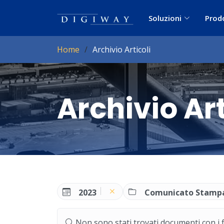
Soluzioni
Prod
Home
Archivio Articoli
Archivio Art
2023
Comunicato Stamp
Non sono stati trovati documenti con i filt