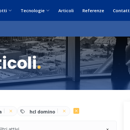
otti
Tecnologie
Articoli
Referenze
Contatt
icoli
.
a
hcl domino
ri attivi.