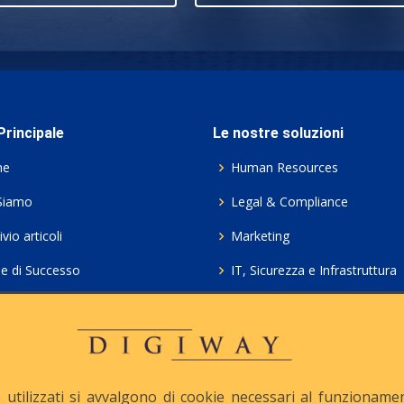
rincipale
Le nostre soluzioni
me
Human Resources
Siamo
Legal & Compliance
vio articoli
Marketing
ie di Successo
IT, Sicurezza e Infrastruttura
ie Policy
Servizi professionali HCL Do
acy
Consulenza ICT e Licenze
iesta Contatto
Crea gratis il tuo QrCode
utilizzati si avvalgono di cookie necessari al funzionamento