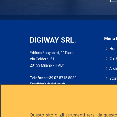
DIGIWAY SRL
.
Menu P
Ho
Edificio Easypoint, 1° Piano
Chi 
Via Caldera, 21
20153 Milano - ITALY
Archi
Telefono:
+39 02 8715 8030
Stor
Email:
info@digiway.it
Cook
Priv
Rich
Questo sito o gli strumenti terzi da questo 