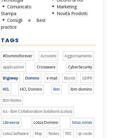
Comunicato
Marketing
Stampa
Novità Prodotti
Consigli e Best
practice
TAGS
#Dominoforever
Acronimi
Aggiornamento
applicazioni
Crossware
CyberSecurity
Digiway
Domino
e-mail
Ebook
GDPR
HCL
HCL Domino
Ibm
ibm domino
Ibm Notes
Ics - Ibm Collaboration Solutions (Lotus)
Libraesva
Lotus Domino
lotus notes
Lotus Software
Msp
Notes
PEC
qr-code