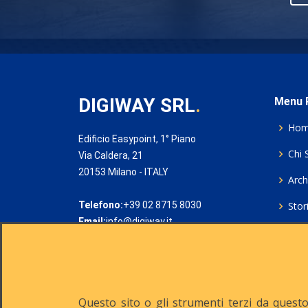
DIGIWAY SRL
.
Menu P
Ho
Edificio Easypoint, 1° Piano
Chi 
Via Caldera, 21
20153 Milano - ITALY
Archi
Telefono:
+39 02 8715 8030
Stor
Email:
info@digiway.it
Cook
Priv
Rich
Questo sito o gli strumenti terzi da questo 