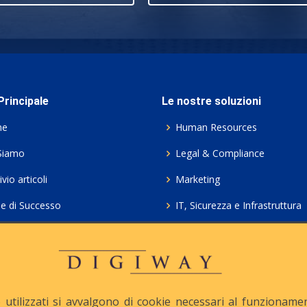
rincipale
Le nostre soluzioni
me
Human Resources
Siamo
Legal & Compliance
vio articoli
Marketing
ie di Successo
IT, Sicurezza e Infrastruttura
ie Policy
Servizi professionali HCL Do
acy
Consulenza ICT e Licenze
iesta Contatto
Crea gratis il tuo QrCode
utilizzati si avvalgono di cookie necessari al funzionamento