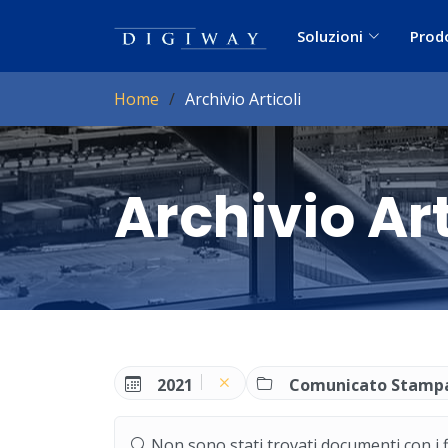
Soluzioni
Prod
Home
Archivio Articoli
Archivio Art
2021
Comunicato Stamp
Non sono stati trovati documenti con i filt