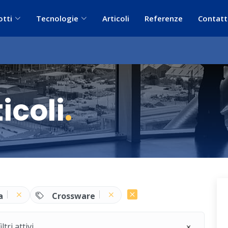
otti
Tecnologie
Articoli
Referenze
Contatt
icoli
.
a
Crossware
ri attivi.