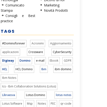
Comunicato
Marketing
Stampa
Novità Prodotti
Consigli e Best
practice
TAGS
#Dominoforever
Acronimi
Aggiornamento
applicazioni
Crossware
CyberSecurity
Digiway
Domino
e-mail
Ebook
GDPR
HCL
HCL Domino
Ibm
ibm domino
Ibm Notes
Ics - Ibm Collaboration Solutions (Lotus)
Libraesva
Lotus Domino
lotus notes
Lotus Software
Msp
Notes
PEC
qr-code