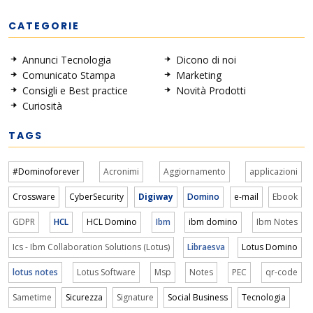
CATEGORIE
Annunci Tecnologia
Dicono di noi
Comunicato Stampa
Marketing
Consigli e Best practice
Novità Prodotti
Curiosità
TAGS
#Dominoforever
Acronimi
Aggiornamento
applicazioni
Crossware
CyberSecurity
Digiway
Domino
e-mail
Ebook
GDPR
HCL
HCL Domino
Ibm
ibm domino
Ibm Notes
Ics - Ibm Collaboration Solutions (Lotus)
Libraesva
Lotus Domino
lotus notes
Lotus Software
Msp
Notes
PEC
qr-code
Sametime
Sicurezza
Signature
Social Business
Tecnologia