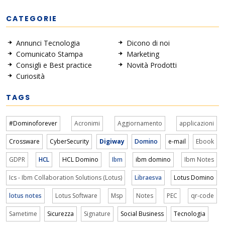
CATEGORIE
Annunci Tecnologia
Dicono di noi
Comunicato Stampa
Marketing
Consigli e Best practice
Novità Prodotti
Curiosità
TAGS
#Dominoforever
Acronimi
Aggiornamento
applicazioni
Crossware
CyberSecurity
Digiway
Domino
e-mail
Ebook
GDPR
HCL
HCL Domino
Ibm
ibm domino
Ibm Notes
Ics - Ibm Collaboration Solutions (Lotus)
Libraesva
Lotus Domino
lotus notes
Lotus Software
Msp
Notes
PEC
qr-code
Sametime
Sicurezza
Signature
Social Business
Tecnologia