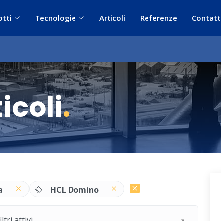
otti
Tecnologie
Articoli
Referenze
Contatt
icoli
.
a
HCL Domino
ri attivi.