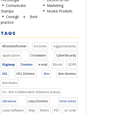
Comunicato
Marketing
Stampa
Novità Prodotti
Consigli e Best
practice
TAGS
#Dominoforever
Acronimi
Aggiornamento
applicazioni
Crossware
CyberSecurity
Digiway
Domino
e-mail
Ebook
GDPR
HCL
HCL Domino
Ibm
ibm domino
Ibm Notes
Ics - Ibm Collaboration Solutions (Lotus)
Libraesva
Lotus Domino
lotus notes
Lotus Software
Msp
Notes
PEC
qr-code