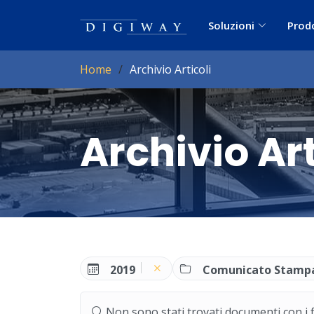
Soluzioni
Prod
Home
Archivio Articoli
Archivio Art
2019
Comunicato Stamp
Non sono stati trovati documenti con i filt