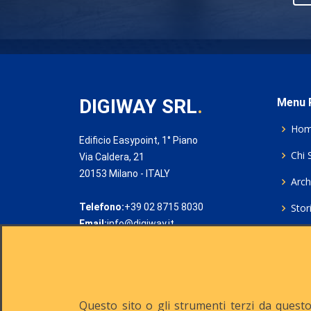
DIGIWAY SRL
.
Menu P
Ho
Edificio Easypoint, 1° Piano
Chi 
Via Caldera, 21
20153 Milano - ITALY
Archi
Telefono:
+39 02 8715 8030
Stor
Email:
info@digiway.it
Cook
Priv
Rich
Questo sito o gli strumenti terzi da questo 