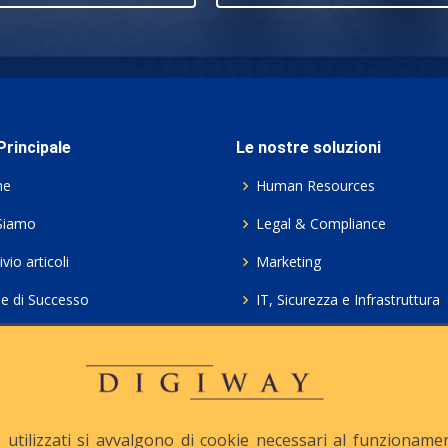
rincipale
Le nostre soluzioni
me
Human Resources
Siamo
Legal & Compliance
vio articoli
Marketing
ie di Successo
IT, Sicurezza e Infrastruttura
ie Policy
Servizi professionali HCL Do
acy
Consulenza ICT e Licenze
iesta Contatto
Crea gratis il tuo QrCode
utilizzati si avvalgono di cookie necessari al funzionamento