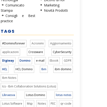
Comunicato
Marketing
Stampa
Novità Prodotti
Consigli e Best
practice
TAGS
#Dominoforever
Acronimi
Aggiornamento
applicazioni
Crossware
CyberSecurity
Digiway
Domino
e-mail
Ebook
GDPR
HCL
HCL Domino
Ibm
ibm domino
Ibm Notes
Ics - Ibm Collaboration Solutions (Lotus)
Libraesva
Lotus Domino
lotus notes
Lotus Software
Msp
Notes
PEC
qr-code