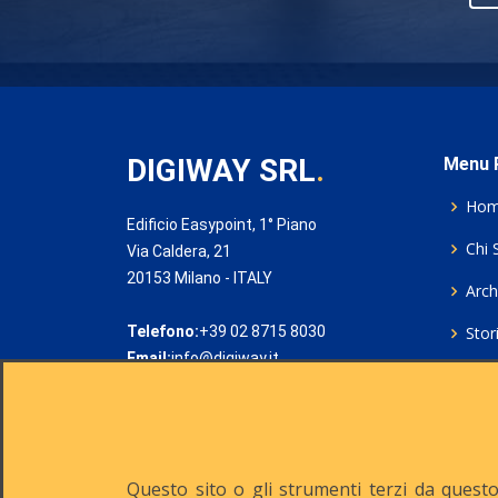
DIGIWAY SRL
.
Menu P
Ho
Edificio Easypoint, 1° Piano
Chi 
Via Caldera, 21
20153 Milano - ITALY
Archi
Telefono:
+39 02 8715 8030
Stor
Email:
info@digiway.it
Cook
Priv
Rich
Questo sito o gli strumenti terzi da questo 