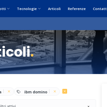
otti
Tecnologie
Articoli
Referenze
Contatt
icoli
.
a
ibm domino
ri attivi.