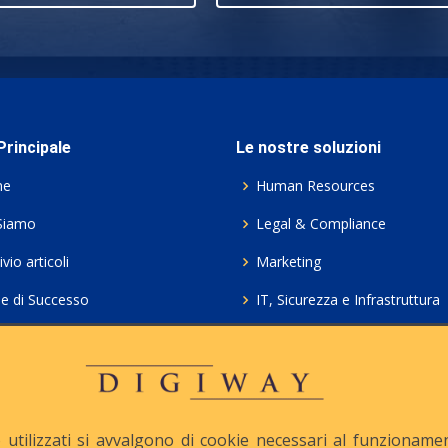
rincipale
Le nostre soluzioni
me
Human Resources
Siamo
Legal & Compliance
vio articoli
Marketing
ie di Successo
IT, Sicurezza e Infrastruttura
ie Policy
Servizi professionali HCL Do
acy
Consulenza ICT e Licenze
iesta Contatto
Crea gratis il tuo QrCode
utilizzati si avvalgono di cookie necessari al funzionamento