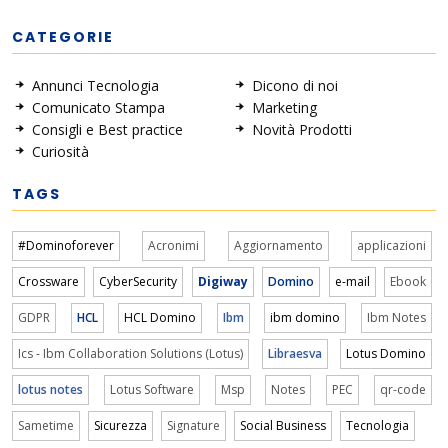
CATEGORIE
Annunci Tecnologia
Dicono di noi
Comunicato Stampa
Marketing
Consigli e Best practice
Novità Prodotti
Curiosità
TAGS
#Dominoforever
Acronimi
Aggiornamento
applicazioni
Crossware
CyberSecurity
Digiway
Domino
e-mail
Ebook
GDPR
HCL
HCL Domino
Ibm
ibm domino
Ibm Notes
Ics - Ibm Collaboration Solutions (Lotus)
Libraesva
Lotus Domino
lotus notes
Lotus Software
Msp
Notes
PEC
qr-code
Sametime
Sicurezza
Signature
Social Business
Tecnologia