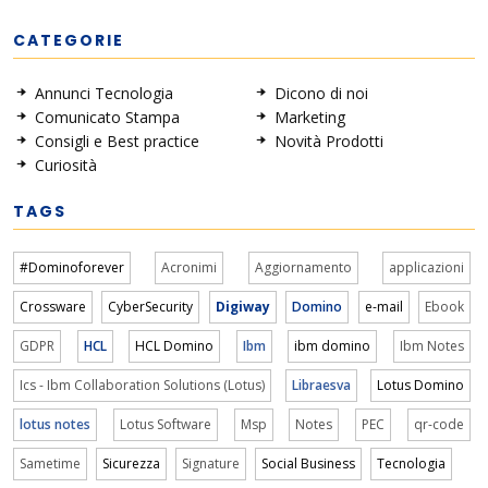
CATEGORIE
Annunci Tecnologia
Dicono di noi
Comunicato Stampa
Marketing
Consigli e Best practice
Novità Prodotti
Curiosità
TAGS
#Dominoforever
Acronimi
Aggiornamento
applicazioni
Crossware
CyberSecurity
Digiway
Domino
e-mail
Ebook
GDPR
HCL
HCL Domino
Ibm
ibm domino
Ibm Notes
Ics - Ibm Collaboration Solutions (Lotus)
Libraesva
Lotus Domino
lotus notes
Lotus Software
Msp
Notes
PEC
qr-code
Sametime
Sicurezza
Signature
Social Business
Tecnologia