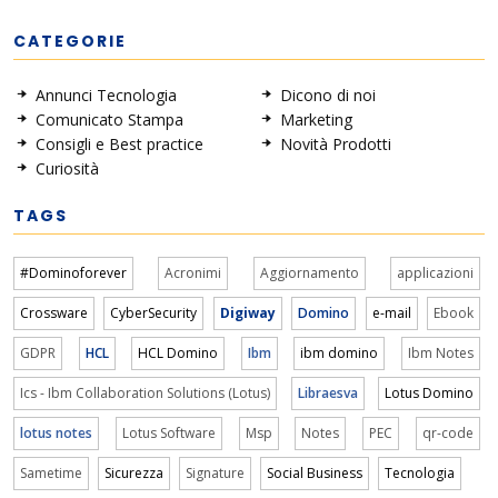
CATEGORIE
Annunci Tecnologia
Dicono di noi
Comunicato Stampa
Marketing
Consigli e Best practice
Novità Prodotti
Curiosità
TAGS
#Dominoforever
Acronimi
Aggiornamento
applicazioni
Crossware
CyberSecurity
Digiway
Domino
e-mail
Ebook
GDPR
HCL
HCL Domino
Ibm
ibm domino
Ibm Notes
Ics - Ibm Collaboration Solutions (Lotus)
Libraesva
Lotus Domino
lotus notes
Lotus Software
Msp
Notes
PEC
qr-code
Sametime
Sicurezza
Signature
Social Business
Tecnologia