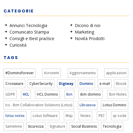
CATEGORIE
Annunci Tecnologia
Dicono di noi
Comunicato Stampa
Marketing
Consigli e Best practice
Novità Prodotti
Curiosità
TAGS
#Dominoforever
Acronimi
Aggiornamento
applicazioni
Crossware
CyberSecurity
Digiway
Domino
e-mail
Ebook
GDPR
HCL
HCL Domino
Ibm
ibm domino
Ibm Notes
Ics - Ibm Collaboration Solutions (Lotus)
Libraesva
Lotus Domino
lotus notes
Lotus Software
Msp
Notes
PEC
qr-code
Sametime
Sicurezza
Signature
Social Business
Tecnologia