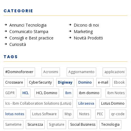
CATEGORIE
Annunci Tecnologia
Dicono di noi
Comunicato Stampa
Marketing
Consigli e Best practice
Novità Prodotti
Curiosità
TAGS
#Dominoforever
Acronimi
Aggiornamento
applicazioni
Crossware
CyberSecurity
Digiway
Domino
e-mail
Ebook
GDPR
HCL
HCL Domino
Ibm
ibm domino
Ibm Notes
Ics - Ibm Collaboration Solutions (Lotus)
Libraesva
Lotus Domino
lotus notes
Lotus Software
Msp
Notes
PEC
qr-code
Sametime
Sicurezza
Signature
Social Business
Tecnologia