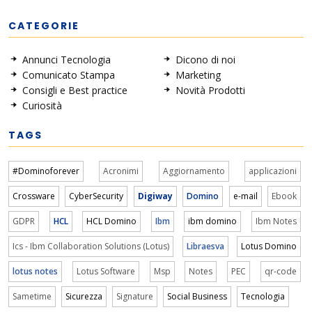
CATEGORIE
Annunci Tecnologia
Dicono di noi
Comunicato Stampa
Marketing
Consigli e Best practice
Novità Prodotti
Curiosità
TAGS
#Dominoforever
Acronimi
Aggiornamento
applicazioni
Crossware
CyberSecurity
Digiway
Domino
e-mail
Ebook
GDPR
HCL
HCL Domino
Ibm
ibm domino
Ibm Notes
Ics - Ibm Collaboration Solutions (Lotus)
Libraesva
Lotus Domino
lotus notes
Lotus Software
Msp
Notes
PEC
qr-code
Sametime
Sicurezza
Signature
Social Business
Tecnologia